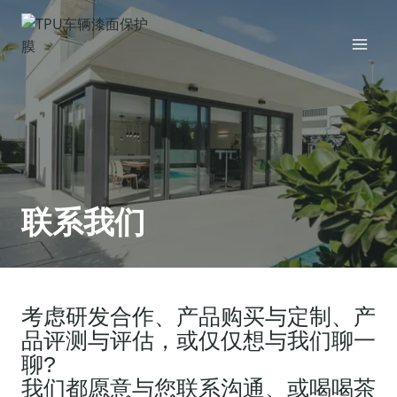
跳
到
内
容
联系我们
考虑研发合作、产品购买与定制、产
品评测与评估，或仅仅想与我们聊一
聊?
我们都愿意与您联系沟通、或喝喝茶